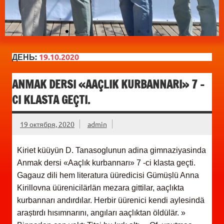
ДЕНЬ:
19.10.2020
ANMAK DERSI «AAÇLIK KURBANNARI» 7 -
CI KLASTA GEÇTI.
19 октября, 2020
admin
Kiriet küüyün D. Tanasoglunun adina gimnaziyasinda
Anmak dersi «Aaçlık kurbannarı» 7 -ci klasta geçti.
Gagauz dili hem literatura üüredicisi Gümüșlü Anna
Kirillovna üürenicilärlän mezara gittilar, aaçlıkta
kurbannarı andırdılar. Herbir üürenici kendi aylesindä
araștırdı hısımnarını, angıları aaçlıktan öldülär.
»