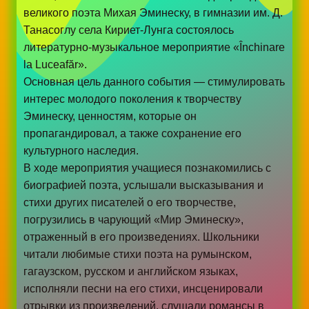
великого поэта Михая Эминеску, в гимназии им. Д.
Танасоглу села Кириет-Лунга состоялось
литературно-музыкальное мероприятие «Închinare
la Luceafăr».
Основная цель данного события — стимулировать
интерес молодого поколения к творчеству
Эминеску, ценностям, которые он
пропагандировал, а также сохранение его
культурного наследия.
В ходе мероприятия учащиеся познакомились с
биографией поэта, услышали высказывания и
стихи других писателей о его творчестве,
погрузились в чарующий «Мир Эминеску»,
отраженный в его произведениях. Школьники
читали любимые стихи поэта на румынском,
гагаузском, русском и английском языках,
исполняли песни на его стихи, инсценировали
отрывки из произведений, слушали романсы в