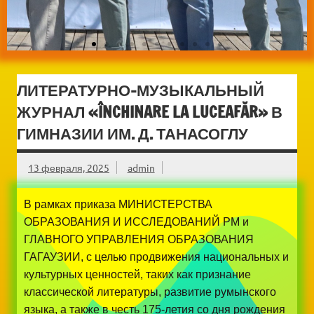
ЛИТЕРАТУРНО-МУЗЫКАЛЬНЫЙ
ЖУРНАЛ «ÎNCHINARE LA LUCEAFĂR» В
ГИМНАЗИИ ИМ. Д. ТАНАСОГЛУ
13 февраля, 2025
admin
В рамках приказа МИНИСТЕРСТВА
ОБРАЗОВАНИЯ И ИССЛЕДОВАНИЙ РМ и
ГЛАВНОГО УПРАВЛЕНИЯ ОБРАЗОВАНИЯ
ГАГАУЗИИ, с целью продвижения национальных и
культурных ценностей, таких как признание
классической литературы, развитие румынского
языка, а также в честь 175-летия со дня рождения