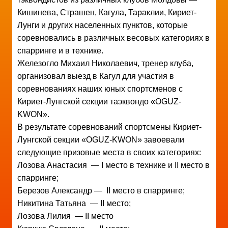
Кишинева, Страшен, Кагула, Тараклии, Кириет-
Лунги и других населенных пунктов, которые
соревновались в различных весовых категориях в
спарринге и в технике.
Железогло Михаил Николаевич, тренер клуба,
организовал выезд в Кагул для участия в
соревнованиях наших юных спортсменов с
Кириет-Лунгской секции таэквондо «OGUZ-
KWON».
В результате соревнований спортсмены Кириет-
Лунгской секции «OGUZ-KWON» завоевали
следующие призовые места в своих категориях:
Лозова Анастасия — I место в технике и II место в
спарринге;
Березов Александр — II место в спарринге;
Никитина Татьяна — II место;
Лозова Лилия — II место